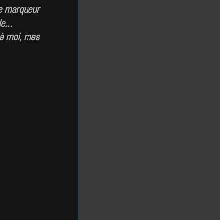
le marqueur
 de…
 à moi, mes