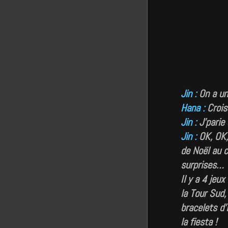
Jin :
On a un
Hana :
Crois
Jin :
J’parie 
Jin :
OK, OK, 
de Noël au c
surprises…
Il y a 4 jeu
la Tour Sud,
bracelets d’
la fiesta !