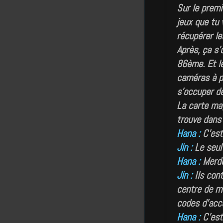
Sur le premi
jeux que tu 
récupérer l
Après, ça s’
86ème. Et l
caméras à pa
s’occuper de
La carte ma
trouve dans 
Hana :
C’est 
Jin :
Le seul 
Hana :
Merde
Jin :
Ils cont
centre de ma
codes d’acc
Hana :
C’est