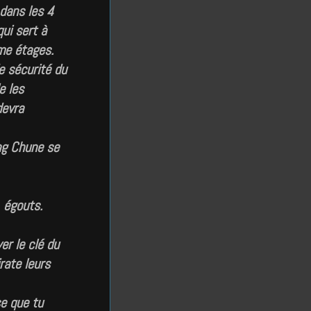
 dans les 4
ui sert à
me étages.
e sécurité du
e les
devra
ng Chune se
… égouts.
er le clé du
rate leurs
se que tu