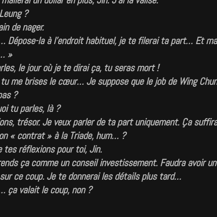
mailerai un dollar en plus, Jin. J’ai la valise.
Leung ?
in de nager.
 Dépose-la à l’endroit habituel, je te filerai ta part… Et ma
n… »
les, le jour où je te dirai ça, tu seras mort !
u me brises le cœur… Je suppose que le job de Wing Chun
pas ?
oi tu parles, là ?
ons, trésor. Je veux parler de ta part uniquement. Ça suffira
on « contrat » à la Triade, hum… ?
tes réflexions pour toi, Jin.
rends ça comme un conseil investissement. Faudra avoir un
sur ce coup. Je te donnerai les détails plus tard…
 ça valait le coup, non ?