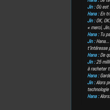
Hana :
Je te 
Jin :
Où est 
Hana :
En tra
Jin :
OK, OK…
« merci, Ji
Hana :
Tu par
Jin :
Hana… t
t’intéresse 
Hana :
De qu
Jin :
25 milli
à racheter t
Hana :
Garde 
Jin :
Alors p
technologie 
Hana :
Alors…