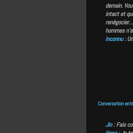
demain. Vous
intact et qu
renégocier… 
hommes n’au
Inconnu :
Un
Conversation entr
Jin
:
Fais co