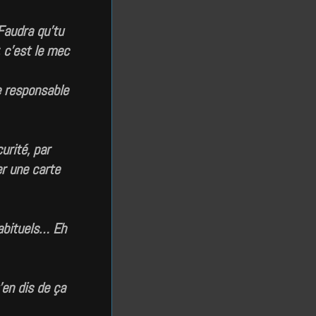
Faudra qu’tu
, c’est le mec
e responsable
urité, par
er une carte
habituels… Eh
’en dis de ça