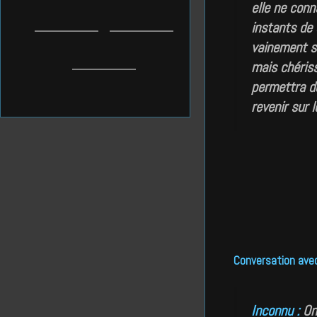
elle ne conn
instants de
vainement su
mais chériss
permettra d
revenir sur 
Conversation avec
Inconnu :
On 