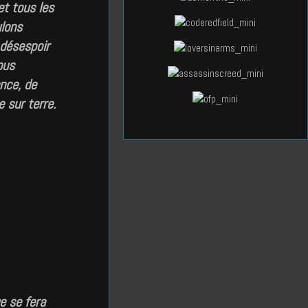
et tous les
lons
 désespoir
ous
nce, de
 sur terre.
e se fera