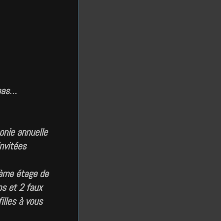
 pas…
monie annuelle
nvitées
6ème étage de
os et 2 faux
illes à vous