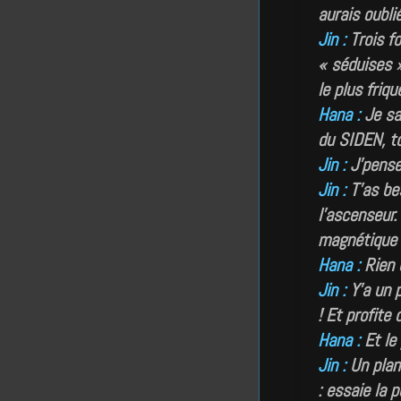
aurais oubli
Jin :
Trois f
« séduises » 
le plus friqu
Hana :
Je sai
du SIDEN, to
Jin :
J’pense
Jin :
T’as be
l’ascenseur.
magnétique 
Hana :
Rien 
Jin :
Y’a un p
! Et profite
Hana :
Et le 
Jin :
Un plan
: essaie la 