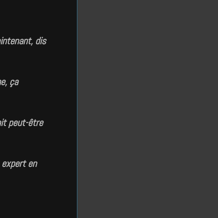
intenant, dis
e, ça
it peut-être
 expert en