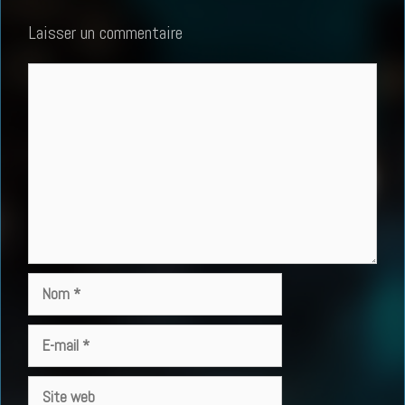
Laisser un commentaire
Commentaire
Nom
E-
mail
Site