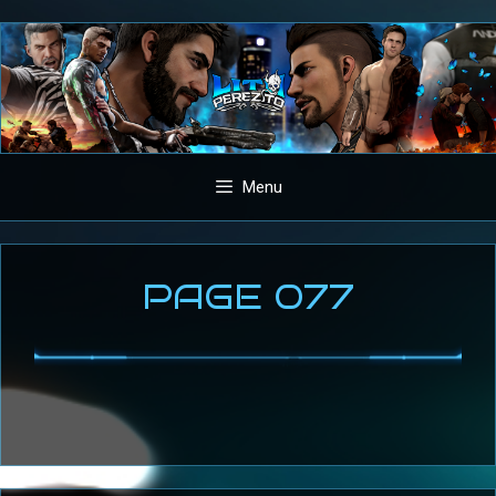
Aller
au
contenu
Menu
PAGE 077