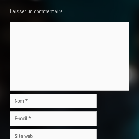
Laisser un commentaire
Commentaire
Nom
E-
mail
Site