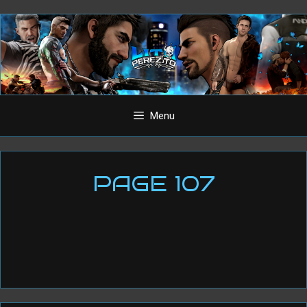
Aller
au
contenu
Menu
PAGE 107