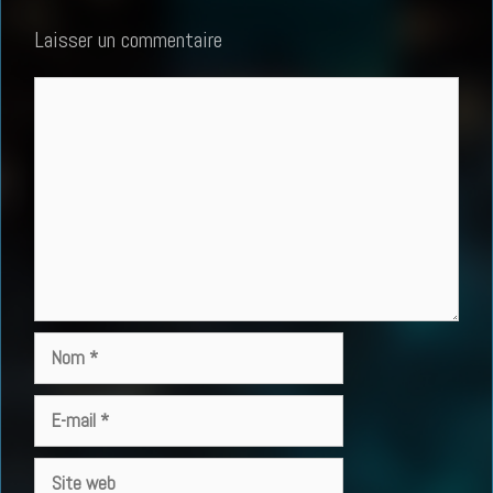
Laisser un commentaire
Commentaire
Nom
E-
mail
Site