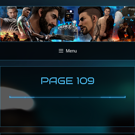
Aller
au
contenu
Menu
PAGE 109