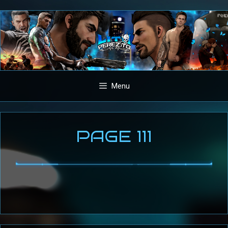
Aller
au
contenu
Menu
PAGE 111