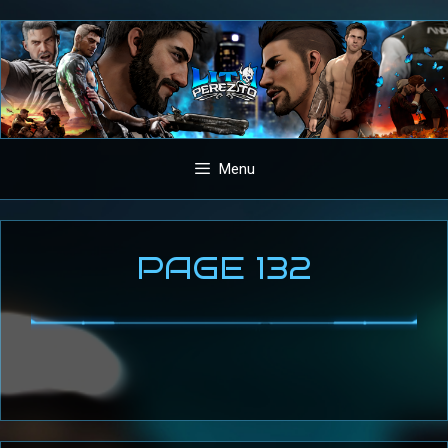
Aller
au
contenu
Menu
PAGE 132