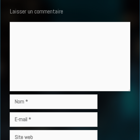
Laisser un commentaire
Commentaire
Nom
E-
mail
Site