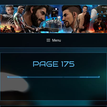
Aller
au
contenu
Menu
PAGE 175