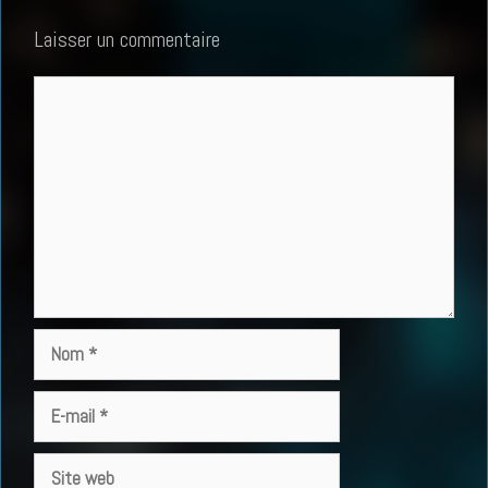
Laisser un commentaire
Commentaire
Nom
E-
mail
Site