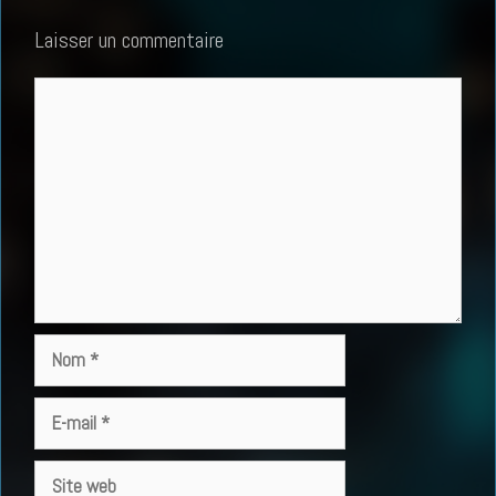
Laisser un commentaire
Commentaire
Nom
E-
mail
Site