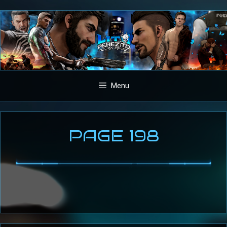
Aller
au
contenu
Menu
PAGE 198