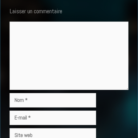
Laisser un commentaire
Commentaire
Nom
E-
mail
Site