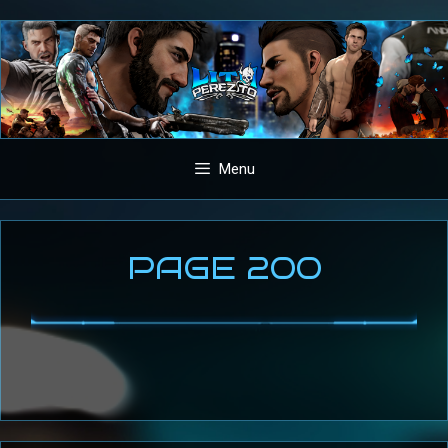
Aller
au
contenu
Menu
PAGE 200