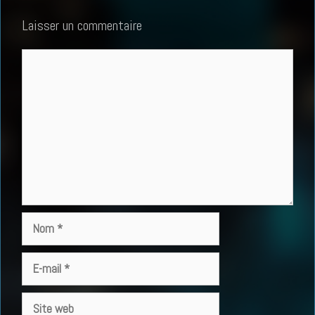
Laisser un commentaire
Commentaire
Nom
E-
mail
Site