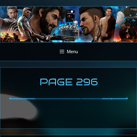
Aller
au
contenu
Menu
PAGE 296