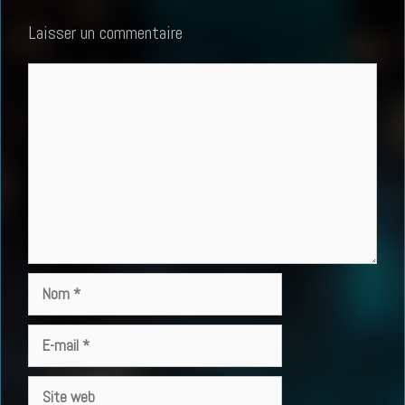
Laisser un commentaire
Commentaire
Nom
E-
mail
Site