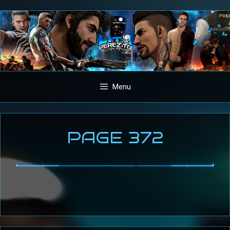
Aller
au
contenu
Menu
PAGE 372