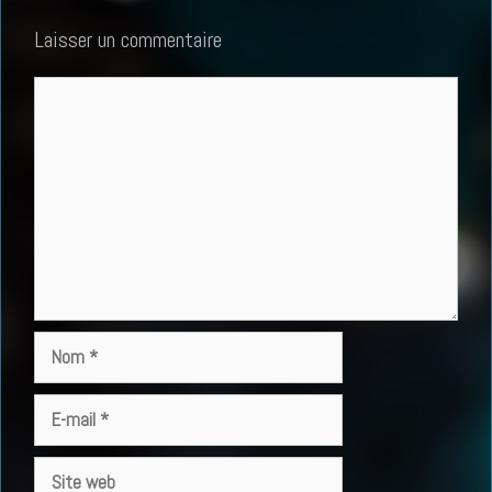
Laisser un commentaire
Commentaire
Nom
E-
mail
Site