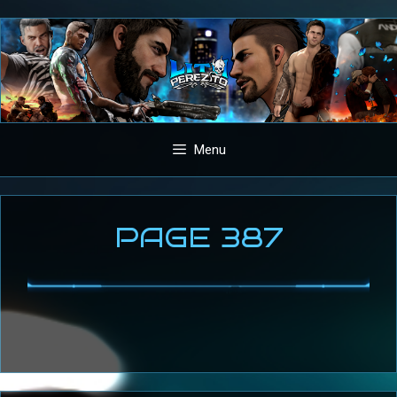
Aller
au
contenu
Menu
PAGE 387