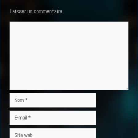
Laisser un commentaire
Commentaire
Nom
E-
mail
Site