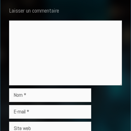
Laisser un commentaire
Commentaire
Nom
E-
mail
Site