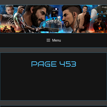
Aller
au
contenu
Menu
PAGE 453