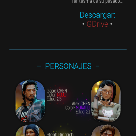
fantasma de su pasado…
Descargar:
•
GDrive
•
– PERSONAJES –