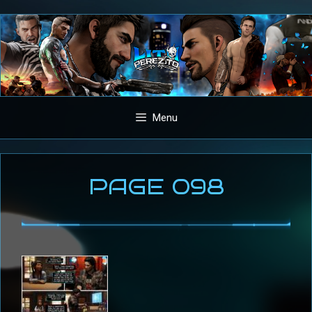
Aller
au
contenu
Menu
PAGE 098