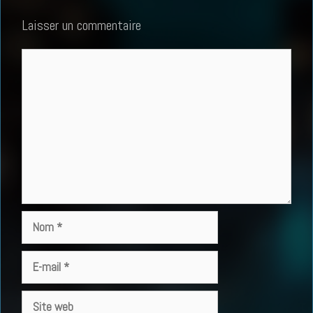
Laisser un commentaire
Commentaire
Nom
E-
mail
Site