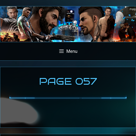
Aller
au
contenu
Menu
PAGE 057