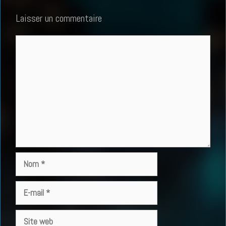
Laisser un commentaire
Commentaire
Nom
E-
mail
Site