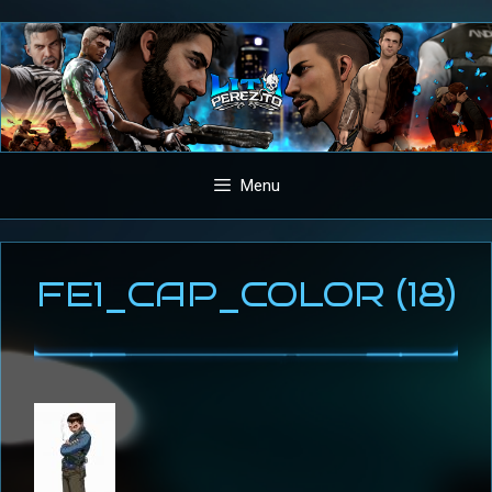
Aller
au
contenu
Menu
FE1_CAP_COLOR (18)