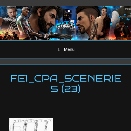
Aller
au
contenu
Menu
FE1_CPA_SCENERIE
S (23)