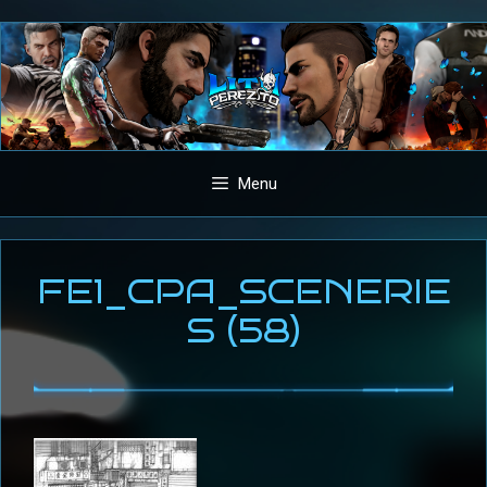
Aller
au
contenu
Menu
FE1_CPA_SCENERIE
S (58)