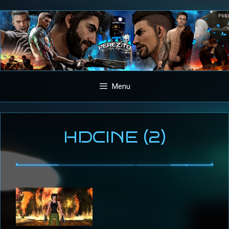
Aller
au
contenu
Menu
HDCINE (2)