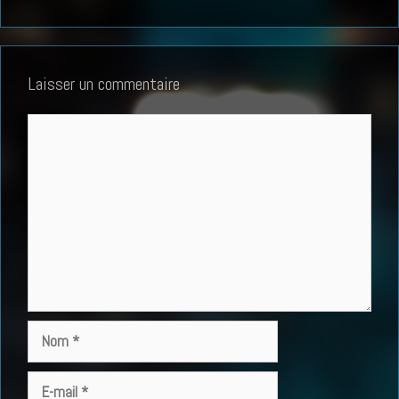
Laisser un commentaire
Commentaire
Nom
E-