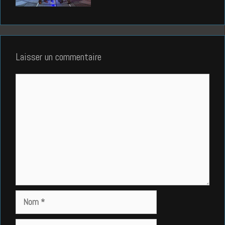
Laisser un commentaire
Commentaire
Nom
E-