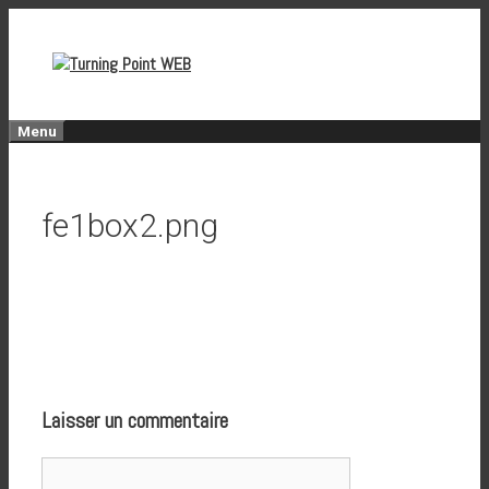
Aller
au
contenu
Menu
fe1box2.png
Laisser un commentaire
Commentaire