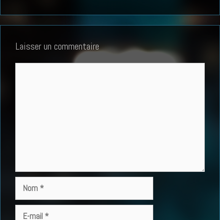
Laisser un commentaire
Commentaire
Nom
E-