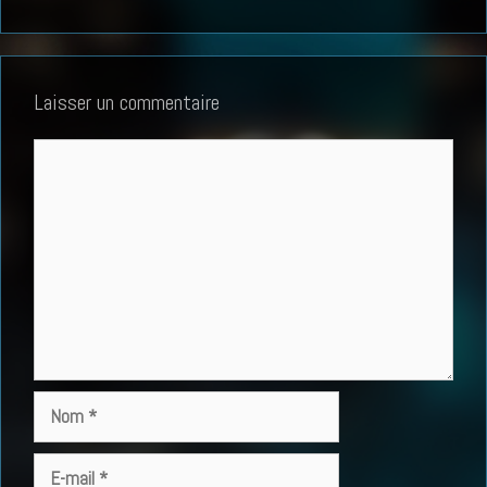
Laisser un commentaire
Commentaire
Nom
E-