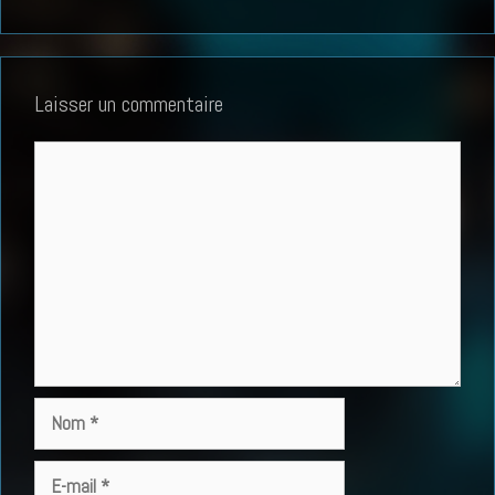
Laisser un commentaire
Commentaire
Nom
E-