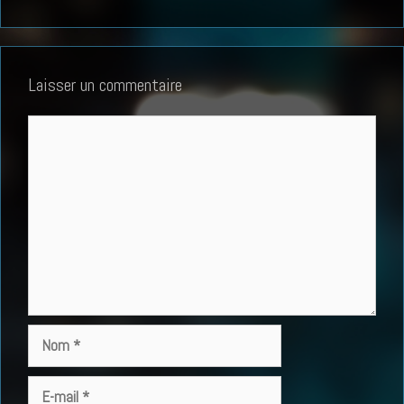
Laisser un commentaire
Commentaire
Nom
E-