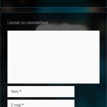
Laisser un commentaire
Commentaire
Nom
E-