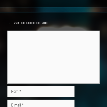
Laisser un commentaire
Commentaire
Nom
E-