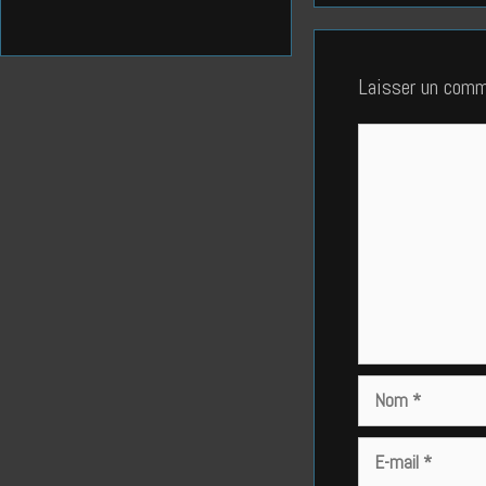
Laisser un comm
Commentaire
Nom
E-
mail