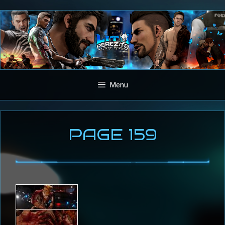
Aller
au
contenu
Menu
PAGE 159