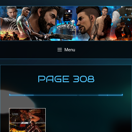
Aller
au
contenu
Menu
PAGE 308