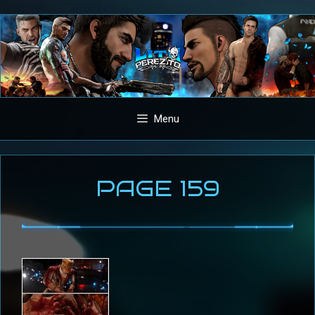
Aller
au
contenu
Menu
PAGE 159