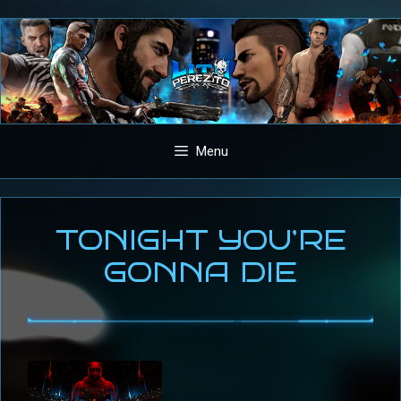
Aller
au
contenu
Menu
TONIGHT YOU’RE
GONNA DIE