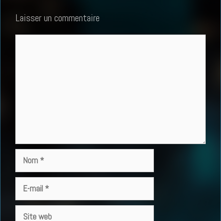
Laisser un commentaire
Commentaire
Nom
E-
mail
Site