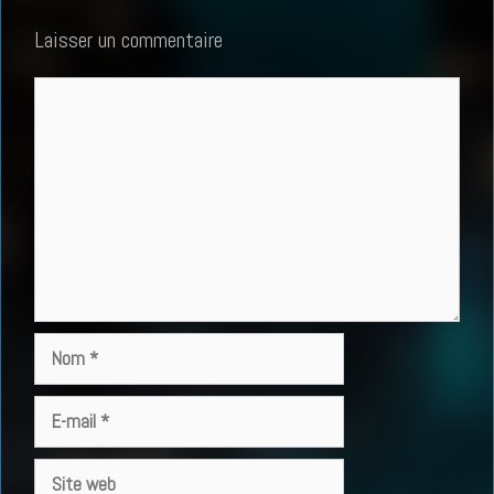
Laisser un commentaire
Commentaire
Nom
E-
mail
Site