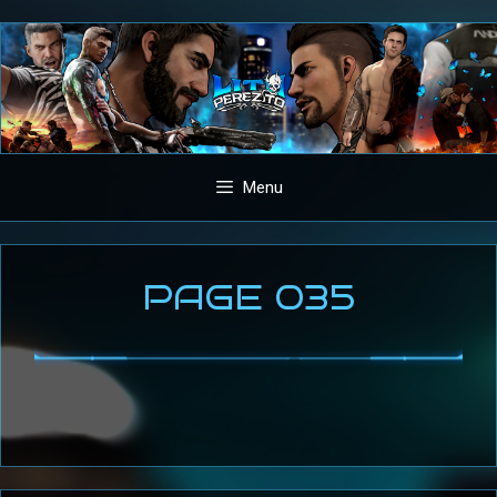
Aller
au
contenu
Menu
PAGE 035