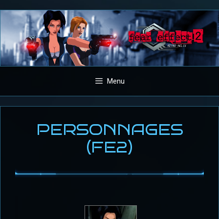
Aller
au
contenu
Menu
PERSONNAGES
(FE2)