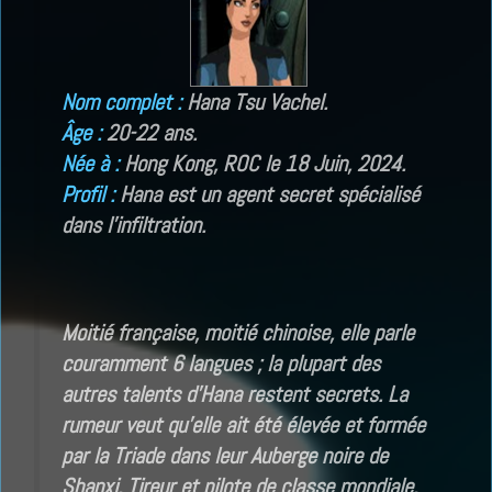
Nom complet :
Hana Tsu Vachel.
Âge :
20-22 ans.
Née à :
Hong Kong, ROC le 18 Juin, 2024.
Profil :
Hana est un agent secret spécialisé
dans l’infiltration.
Moitié française, moitié chinoise, elle parle
couramment 6 langues ; la plupart des
autres talents d’Hana restent secrets. La
rumeur veut qu’elle ait été élevée et formée
par la Triade dans leur Auberge noire de
Shanxi. Tireur et pilote de classe mondiale,