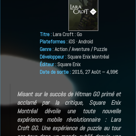
Titre
:
Lara Croft : Go
Plateformes
:
iOS · Android
Genre
:
Action / Aventure / Puzzle
Développeur
:
Square Enix Montréal
Éditeur
:
Square Enix
Date de sortie
:
2015, 27 Août – 4,99€
Misant sur le succès de Hitman GO primé et
acclamé par la critique, Square Enix
Montréal dévoile une toute nouvelle
expérience mobile révolutionnaire : Lara
Croft GO. Une expérience de puzzle au tour