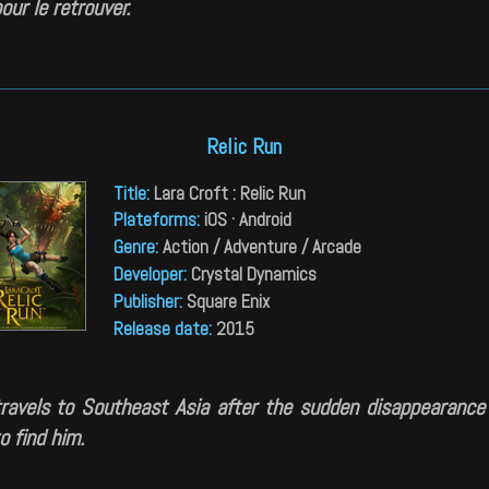
our le retrouver.
Relic Run
Title
:
Lara Croft : Relic Run
Plateforms
:
iOS · Android
Genre
:
Action / Adventure / Arcade
Developer
:
Crystal Dynamics
Publisher
:
Square Enix
Release date
:
2015
travels to Southeast Asia after the sudden disappearance 
o find him.